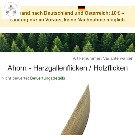
Ware
Suchen
M
Login
Versand nach Deutschland und Österreich: 10 € –
Zahlung nur im Voraus, keine Nachnahme möglich.
Zum
Inhalt
springen
Artikelnummer:
Variante wählen
Ahorn - Harzgallenflicken / Holzflicken
Die
Nicht bewertet
Bewertungsdetails
durchschnittliche
Produktbewertung
ist
0,0
von
5
Sternen.