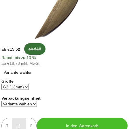
ab €18
ab
€15,52
Rabatt bis zu 13 %
ab
€18,78
inkl. MwSt.
Verkaufspreis:
Variante wählen
Größe
Verpackungseinheit
In den Warenkorb