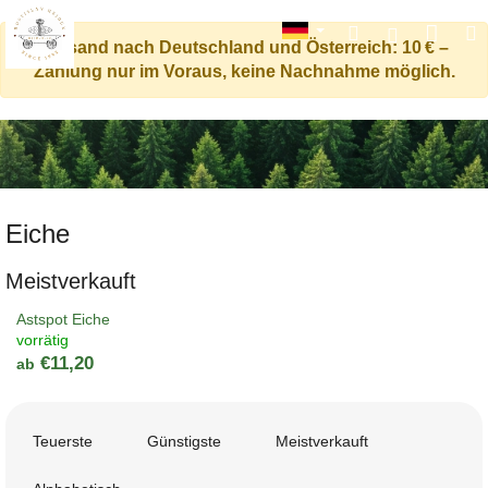
Ware
Suchen
M
Login
Versand nach Deutschland und Österreich: 10 € –
Zahlung nur im Voraus, keine Nachnahme möglich.
Zum
Inhalt
springen
Eiche
Meistverkauft
Astspot Eiche
vorrätig
€11,20
ab
P
r
Teuerste
Günstigste
Meistverkauft
o
d