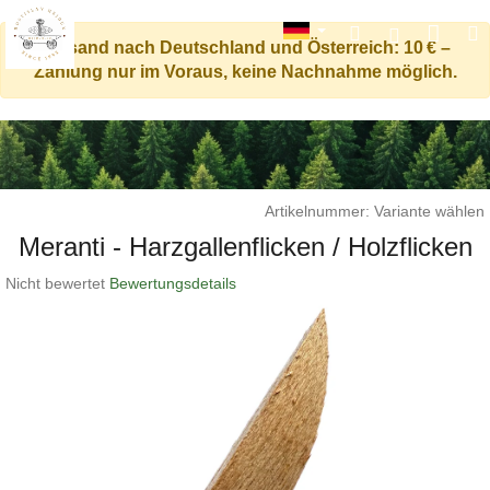
Ware
Suchen
M
Login
Versand nach Deutschland und Österreich: 10 € –
Zahlung nur im Voraus, keine Nachnahme möglich.
Zum
Inhalt
springen
Artikelnummer:
Variante wählen
Meranti - Harzgallenflicken / Holzflicken
Die
Nicht bewertet
Bewertungsdetails
durchschnittliche
Produktbewertung
ist
0,0
von
5
Sternen.