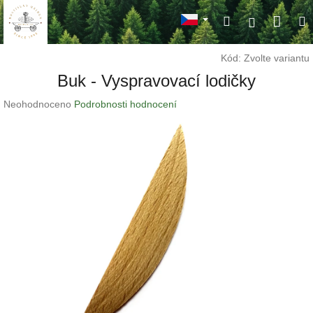
Přejít
Náku
Hledat
M
na
Přihlášení
obsah
koší
Kód:
Zvolte variantu
Buk - Vyspravovací lodičky
Průměrné
Neohodnoceno
Podrobnosti hodnocení
hodnocení
produktu
je
0,0
z
5
hvězdiček.