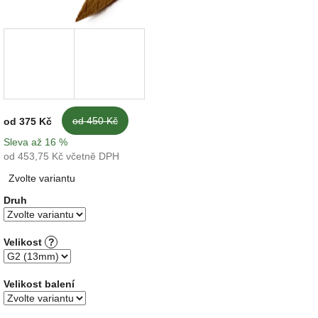
od 450 Kč
od
375 Kč
Sleva až 16 %
od
453,75 Kč
včetně DPH
Měrná
Zvolte variantu
cena:
Druh
Velikost
?
Velikost balení