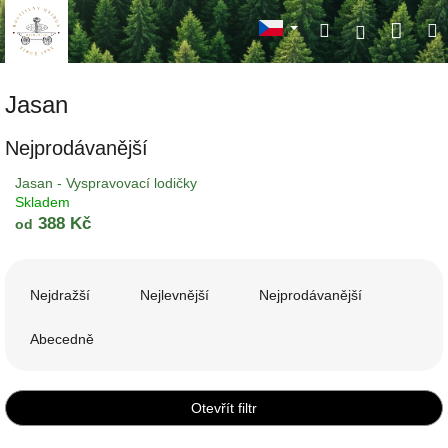
Přejít
Náku
Hledat
M
na
Přihlášení
obsah
koší
Jasan
Nejprodávanější
Jasan - Vyspravovací lodičky
Skladem
388 Kč
od
Ř
a
Nejdražší
Nejlevnější
Nejprodávanější
z
e
Abecedně
n
í
p
Otevřít filtr
r
o