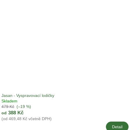
V
d
ý
u
p
k
i
t
s
ů
p
r
o
d
u
k
t
ů
Jasan - Vyspravovací lodičky
Skladem
479 Kč
(–19 %)
388 Kč
od
(od 469,48 Kč včetně DPH)
Detail