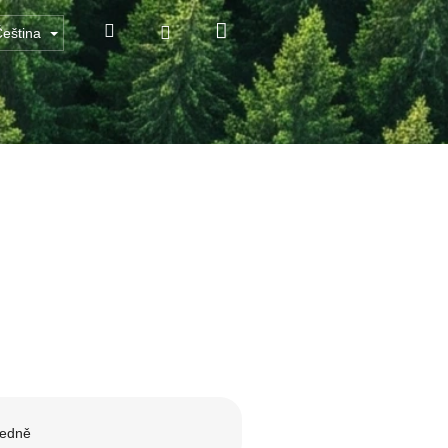
Nákupní
Hledat
Přihlášení
Čeština
košík
edně