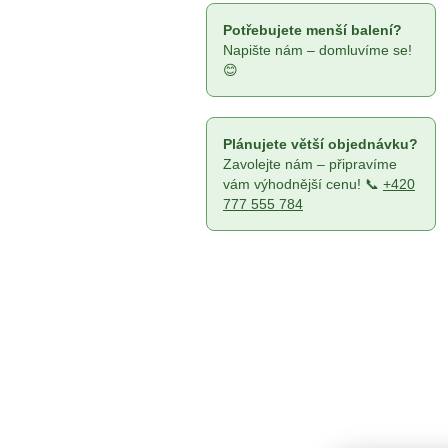
n
e
Potřebujete menší balení?
l
Napište nám – domluvíme se!
😊
Plánujete větší objednávku?
Zavolejte nám – připravíme
vám výhodnější cenu! 📞
+420
777 555 784