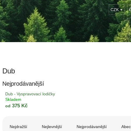
CZK
Dub
Nejprodávanější
Dub - Vyspravovací lodičky
Skladem
375 Kč
od
Ř
a
Nejdražší
Nejlevnější
Nejprodávanější
Abec