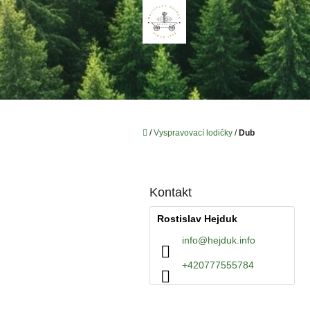
Přejít
na
obsah
Domů
/
Vyspravovací lodičky
/
Dub
P
o
s
t
Kontakt
r
Rostislav Hejduk
a
n
info
@
hejduk.info
n
+420777555784
í
p
a