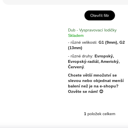
z
e
n
Otevřít filtr
í
p
V
Dub - Vyspravovací lodičky
r
ý
Skladem
o
p
- různé velikosti:
G1 (9mm), G2
d
i
(13mm)
u
s
- různé druhy:
Evropský,
k
p
Evropský-radiál, Americký,
t
r
Červený
.
ů
o
Chcete větší množství se
d
slevou nebo objednat menší
u
balení než je na e-shopu?
k
Ozvěte se nám!
😊
t
ů
1
položek celkem
O
v
l