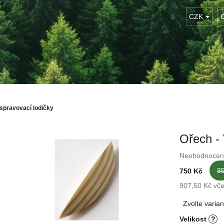
CZK
spravovací lodičky
Ořech - 
Průměrné
Neohodnocen
hodnocení
8
750 Kč
produktu
je
907,50 Kč vč
0,0
Měrná
Zvolte varian
z
cena:
5
Velikost
?