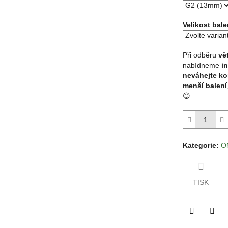
hvězdiček.
Velikost bale
Při odběru
vě
nabídneme
i
neváhejte ko
menší balení
😊
Kategorie
:
O
TISK
Twitter
Face