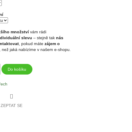
ní
tšího množství
vám rádi
ndividuální slevu
– stejně tak
nás
ntaktovat
, pokud máte
zájem o
, než jaká nabízíme v našem e-shopu.
Do košíku
řech
ZEPTAT SE
book