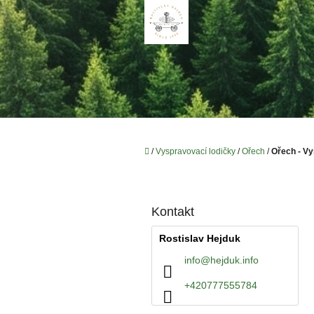
Přejít
na
obsah
Domů
/
Vyspravovací lodičky
/
Ořech
/
Ořech - Vy
P
o
s
t
Kontakt
r
Rostislav Hejduk
a
n
info
@
hejduk.info
n
+420777555784
í
p