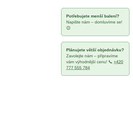
a
n
e
Potřebujete menší balení?
l
Napište nám – domluvíme se!
😊
Plánujete větší objednávku?
Zavolejte nám – připravíme
vám výhodnější cenu! 📞
+420
777 555 784