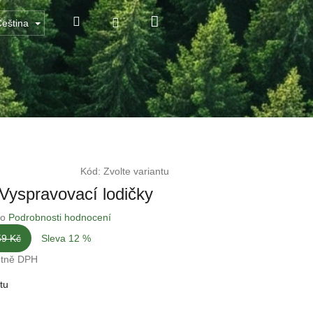
Nákupní
Hledat
Přihlášení
Čeština
košík
Kód:
Zvolte variantu
Vyspravovací lodičky
o
Podrobnosti hodnocení
59 Kč
Sleva 12 %
etně DPH
tu