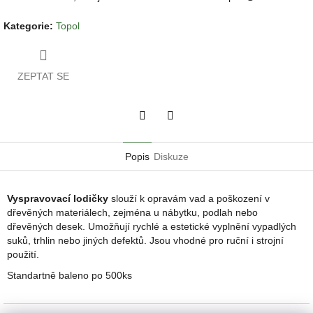
Kategorie
:
Topol
ZEPTAT SE
Twitter
Facebook
Popis
Diskuze
Vyspravovací lodičky
slouží k opravám vad a poškození v
dřevěných materiálech, zejména u nábytku, podlah nebo
dřevěných desek. Umožňují rychlé a estetické vyplnění vypadlých
suků, trhlin nebo jiných defektů. Jsou vhodné pro ruční i strojní
použití.
Standartně baleno po 500ks