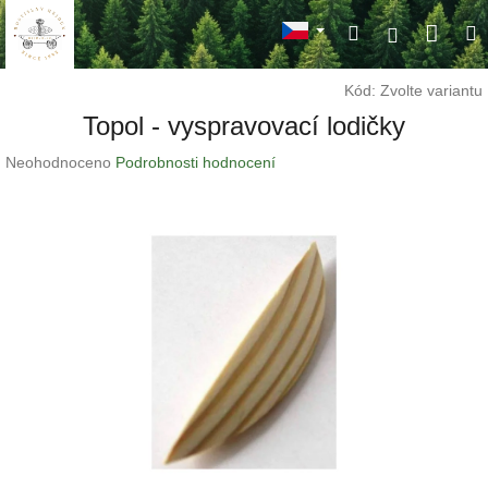
Přejít
Náku
Hledat
M
na
Přihlášení
obsah
koší
Kód:
Zvolte variantu
Topol - vyspravovací lodičky
Průměrné
Neohodnoceno
Podrobnosti hodnocení
hodnocení
produktu
je
0,0
z
5
hvězdiček.