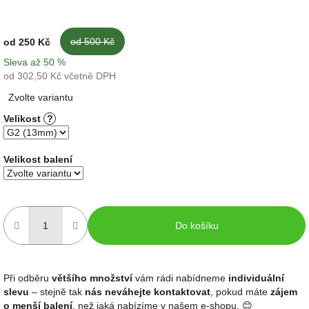
od 500 Kč
od
250 Kč
Sleva až 50 %
od
302,50 Kč
včetně DPH
Měrná
Zvolte variantu
cena:
Velikost
?
Velikost balení
Do košíku
Při odběru
většího množství
vám rádi nabídneme
individuální
slevu
– stejně tak
nás neváhejte kontaktovat
, pokud máte
zájem
o menší balení
, než jaká nabízíme v našem e-shopu. 😊